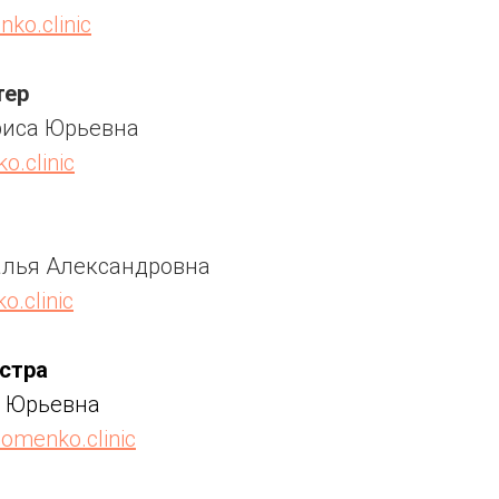
ko.clinic
тер
риса Юрьевна
.clinic
лья Александровна
.clinic
стра
я Юрьевна
menko.clinic