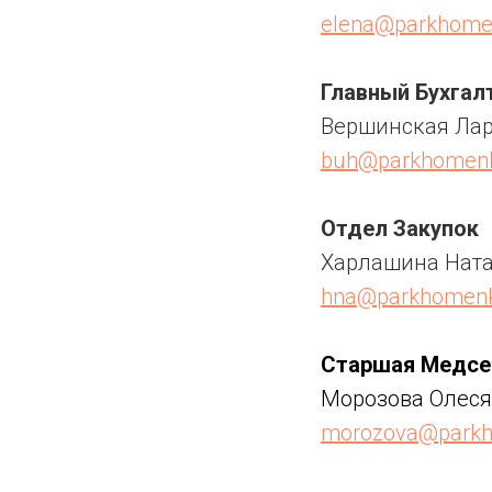
elena@parkhomen
Главный Бухгал
Вершинская Ла
buh@parkhomenko
Отдел Закупок
Харлашина Ната
hna@parkhomenko
Старшая Медсе
Морозова Олес
morozova@parkho